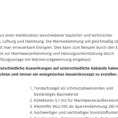
 aus einer Kombination verschiedener baulicher und technischer
g, Lüftung und Dämmung. Die Wärmedämmung soll gleichmäßig üb
utzt man erneuerbare Energien. Dies kann zum Beispiel durch den E
ie zur Warmwasserbereitung und Heizungsunterstützung durch
Lüftungsanlage mit Wärmerückgewinnung eingebaut.
terschiedliche Auswirkungen auf unterschiedliche Gebäude habe
achten und immer ein energetisches Gesamtkonzept zu erstellen.
Tondachziegel als schmutzabweisendes und
beständiges Baumaterial
Kollektoren 5,1 m2 für Warmwasseraufbereitu
Klemmfilz WLG 035 als Sparrendämmung 240
hochwertiger und nachhaltiger Kunststoffunte