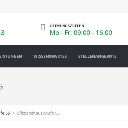
ÖFFNUNGSZEITEN
63
Mo - Fr: 09:00 - 16:00
EISTUNGEN
WISSENSWERTES
STELLENANGEBOTE
5
ufe 55
>
Effizienzhaus-Stufe 55