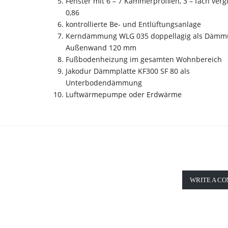
Fenster mit 6 – 7 Kammerprofilen, 3 – fach verg
0,86
kontrollierte Be- und Entlüftungsanlage
Kerndämmung WLG 035 doppellagig als Dämm
Außenwand 120 mm
Fußbodenheizung im gesamten Wohnbereich
Jakodur Dämmplatte KF300 SF 80 als
Unterbodendämmung
Luftwärmepumpe oder Erdwärme
WRITE A C