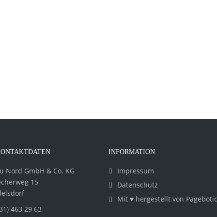
KONTAKTDATEN
INFORMATION
u Nord GmbH & Co. KG
Impressum
echerweg 15
Datenschutz
elsdorf
Mit ♥ hergestellt von Pageboti
31) 463 29 63