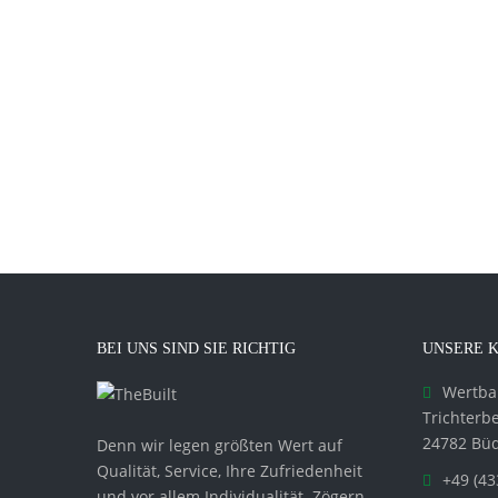
BEI UNS SIND SIE RICHTIG
UNSERE 
Wertba
Trichterb
24782 Büd
Denn wir legen größten Wert auf
Qualität, Service, Ihre Zufriedenheit
+49 (43
und vor allem Individualität. Zögern